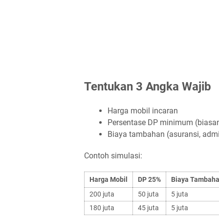
Tentukan 3 Angka Wajib
Harga mobil incaran
Persentase DP minimum (bias
Biaya tambahan (asuransi, admi
Contoh simulasi:
Harga Mobil
DP 25%
Biaya Tambah
200 juta
50 juta
5 juta
180 juta
45 juta
5 juta