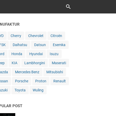
NUFAKTUR
YD
Cherry
Chevrolet
Citroën
FSK
Daihatsu
Datsun
Esemka
ord
Honda
Hyundai
Isuzu
eep
KIA
Lambhorgini
Maserati
azda
Mercedes Benz
Mitsubishi
issan
Porsche
Proton
Renault
uzuki
Toyota
Wuling
PULAR POST