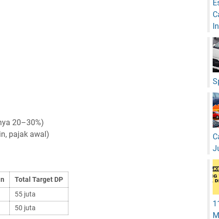
E
C
I
S
anya 20–30%)
n, pajak awal)
C
J
an
Total Target DP
55 juta
1
50 juta
M