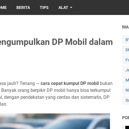
OME
BERITA
TIPS
ALAT
MA
Mengumpulkan DP Mobil dalam
B
D
F
J
M
erasa jauh? Tenang —
cara cepat kumpul DP mobil
bukan
at. Banyak orang berpikir DP mobil hanya bisa terkumpul
N
al, dengan pendekatan yang cerdas dan sistematis, DP
S
lan.
PO