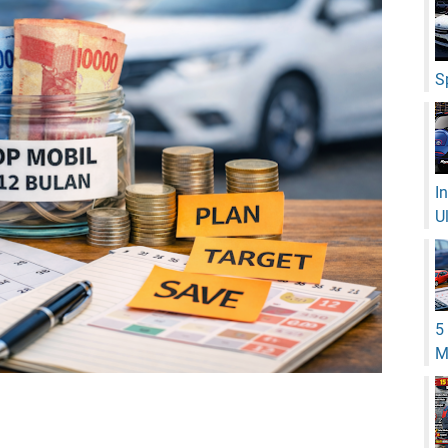
S
I
U
5
M