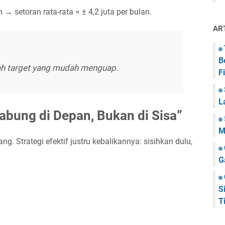
 → setoran rata-rata = ± 4,2 juta per bulan.
AR
B
alah target yang mudah menguap.
F
L
Tabung di Depan, Bukan di Sisa”
M
g. Strategi efektif justru kebalikannya: sisihkan dulu,
G
S
T