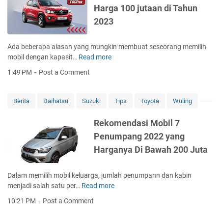
a
e
i
Harga 100 jutaan di Tahun
r
b
d
2023
g
a
a
a
d
n
g
Ada beberapa alasan yang mungkin membuat seseorang memilih
H
e
mobil dengan kapasit…
Read more
a
R
A
r
e
1:49 PM
Post a Comment
n
g
k
t
a
o
a
2
m
Berita
Daihatsu
Suzuki
Tips
Toyota
Wuling
r
0
e
a
2
n
Rekomendasi Mobil 7
S
3
d
Penumpang 2022 yang
u
a
z
Harganya Di Bawah 200 Juta
s
u
i
k
M
Dalam memilih mobil keluarga, jumlah penumpann dan kabin
i
o
menjadi salah satu per…
Read more
R
d
b
e
a
10:21 PM
Post a Comment
i
k
n
l
o
T