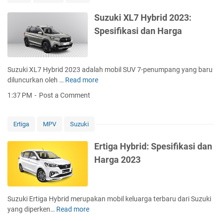
Suzuki XL7 Hybrid 2023:
Spesifikasi dan Harga
Suzuki XL7 Hybrid 2023 adalah mobil SUV 7-penumpang yang baru
diluncurkan oleh …
Read more
S
u
1:37 PM
Post a Comment
z
u
k
Ertiga
MPV
Suzuki
i
X
Ertiga Hybrid: Spesifikasi dan
L
Harga 2023
7
H
y
b
Suzuki Ertiga Hybrid merupakan mobil keluarga terbaru dari Suzuki
r
yang diperken…
Read more
E
i
r