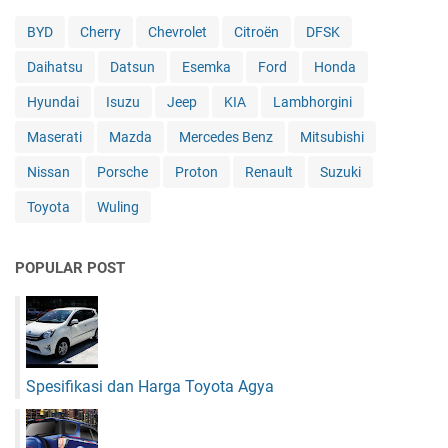
A
w
z
t
k
a
d
BYD
Cherry
Chevrolet
Citroën
DFSK
a
a
h
a
s
n
2
Daihatsu
Datsun
Esemka
Ford
Honda
,
S
H
0
P
e
Hyundai
Isuzu
Jeep
KIA
Lambhorgini
a
0
r
g
d
J
o
Maserati
Mazda
Mercedes Benz
Mitsubishi
i
i
u
t
n
r
t
Nissan
Porsche
Proton
Renault
Suzuki
o
i
D
a
n
l
Toyota
Wuling
e
J
h
n
u
o
g
g
o
POPULAR POST
a
a
.
n
P
.
M
u
e
n
s
y
i
Spesifikasi dan Harga Toyota Agya
a
n
E
D
r
i