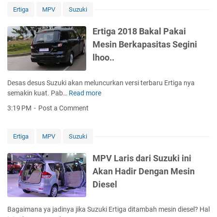
5
m
o
Ertiga
MPV
Suzuki
S
e
y
e
n
o
Ertiga 2018 Bakal Pakai
a
d
t
Mesin Berkapasitas Segini
t
a
a
e
lhoo..
s
r
i
H
M
Desas desus Suzuki akan meluncurkan versi terbaru Ertiga nya
a
o
semakin kuat. Pab…
Read more
E
r
b
r
g
3:19 PM
Post a Comment
i
t
a
l
i
1
7
g
0
Ertiga
MPV
Suzuki
P
a
0
e
2
j
MPV Laris dari Suzuki ini
n
0
u
Akan Hadir Dengan Mesin
u
1
t
m
Diesel
8
a
p
B
a
a
a
n
Bagaimana ya jadinya jika Suzuki Ertiga ditambah mesin diesel? Hal
n
k
d