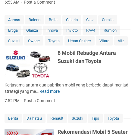
6:53 AM
Post a Comment
d
t
2
i
0
g
Across
Baleno
Belta
Celerio
Ciaz
Corolla
2
a
3
Ertiga
Glanza
Innova
Invicto
RAV4
Rumion
H
:
y
Suzuki
Swace
Toyota
Urban Cruiser
Vitara
Vitz
S
b
p
r
8 Mobil Rebadge Antara
e
i
s
Suzuki dan Toyota
d
i
:
f
S
i
p
Kerjasama antara dua pabrikan mobil yang berbeda dapat menjadi
k
e
strategi yang me…
Read more
a
8
s
s
M
7:52 PM
Post a Comment
i
i
o
f
d
b
i
a
i
Berita
Daihatsu
Renault
Suzuki
Tips
Toyota
k
n
l
a
H
R
Rekomendasi Mobil 5 Seater
s