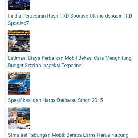
t
e
i
s
g
Ini dia Perbedaan Rush TRD Sportivo Ultimo dengan TRD
e
a
Sportivo7
l
Estimasi Biaya Perbaikan Mobil Bekas: Cara Menghitung
Budget Setelah Inspeksi Terperinci
Spesifikasi dan Harga Daihatsu Sirion 2015
Simulasi Tabungan Mobil: Berapa Lama Harus Nabung