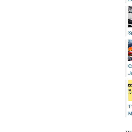
S
C
J
1
M