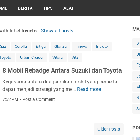
OME
BERITA
TIPS
ALAT
MA
with label
Invicto
.
Show all posts
B
Ciaz
Corolla
Ertiga
Glanza
Innova
Invicto
D
Toyota
Urban Cruiser
Vitara
Vitz
F
8 Mobil Rebadge Antara Suzuki dan Toyota
J
Kerjasama antara dua pabrikan mobil yang berbeda
M
dapat menjadi strategi yang me…
Read more
8
M
N
7:52 PM
Post a Comment
o
S
b
i
l
PO
Older Posts
R