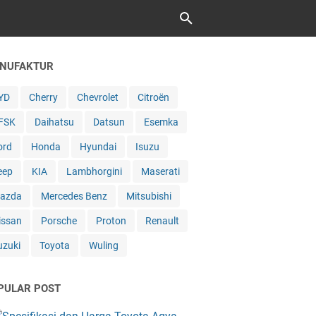
NUFAKTUR
YD
Cherry
Chevrolet
Citroën
FSK
Daihatsu
Datsun
Esemka
ord
Honda
Hyundai
Isuzu
eep
KIA
Lambhorgini
Maserati
azda
Mercedes Benz
Mitsubishi
issan
Porsche
Proton
Renault
uzuki
Toyota
Wuling
PULAR POST