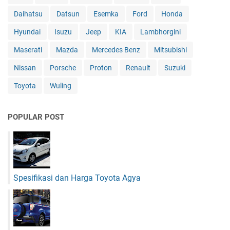
g
Daihatsu
Datsun
Esemka
Ford
Honda
e
A
Hyundai
Isuzu
Jeep
KIA
Lambhorgini
n
t
Maserati
Mazda
Mercedes Benz
Mitsubishi
a
Nissan
Porsche
Proton
Renault
Suzuki
r
a
Toyota
Wuling
S
u
z
POPULAR POST
u
k
i
d
a
Spesifikasi dan Harga Toyota Agya
n
T
o
y
o