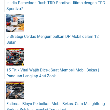
t
Ini dia Perbedaan Rush TRD Sportivo Ultimo dengan TRD
a
Sportivo7
5 Strategi Cerdas Mengumpulkan DP Mobil dalam 12
Bulan
15 Titik Vital Wajib Dicek Saat Membeli Mobil Bekas |
Panduan Lengkap Anti Zonk
Estimasi Biaya Perbaikan Mobil Bekas: Cara Menghitung
Budget Setelah Inspeksi Terperinci