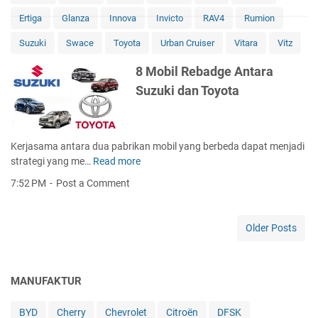
Ertiga
Glanza
Innova
Invicto
RAV4
Rumion
Suzuki
Swace
Toyota
Urban Cruiser
Vitara
Vitz
8 Mobil Rebadge Antara
Suzuki dan Toyota
Kerjasama antara dua pabrikan mobil yang berbeda dapat menjadi
strategi yang me…
Read more
8
M
7:52 PM
Post a Comment
o
b
i
Older Posts
l
R
e
MANUFAKTUR
b
a
d
BYD
Cherry
Chevrolet
Citroën
DFSK